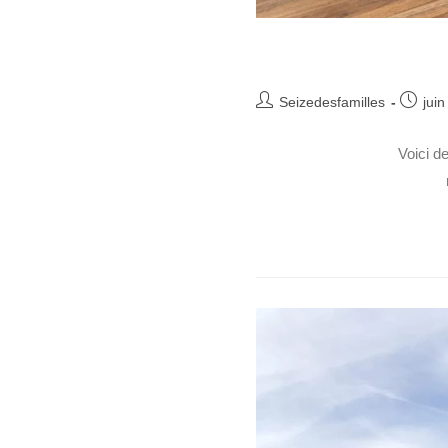
Seizedesfamilles
juin
Voici d