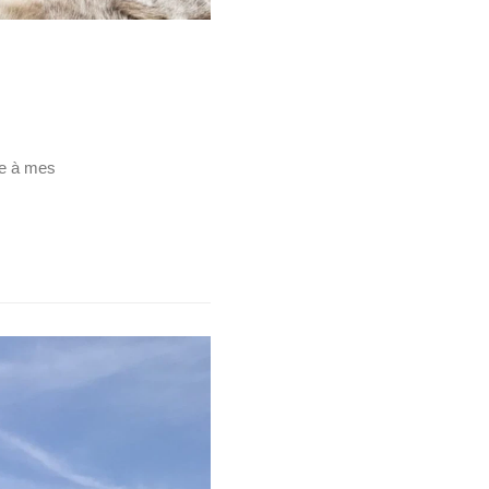
ée à mes
…