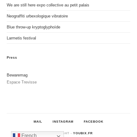
We are still here expo collective au petit palais
Neograffiti urbexologique vibratoire
Blue throw-up kryptoglyphoïde
Larmetis festival
Press
Bewaremag
Espace Trevisse
MAIL
INSTAGRAM
FACEBOOK
© COPYRIGHT -
YOUBIX.FR
French