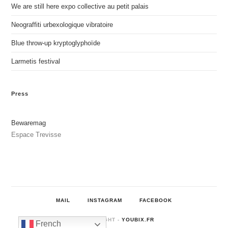
We are still here expo collective au petit palais
Neograffiti urbexologique vibratoire
Blue throw-up kryptoglyphoïde
Larmetis festival
Press
Bewaremag
Espace Trevisse
MAIL
INSTAGRAM
FACEBOOK
© COPYRIGHT -
YOUBIX.FR
French