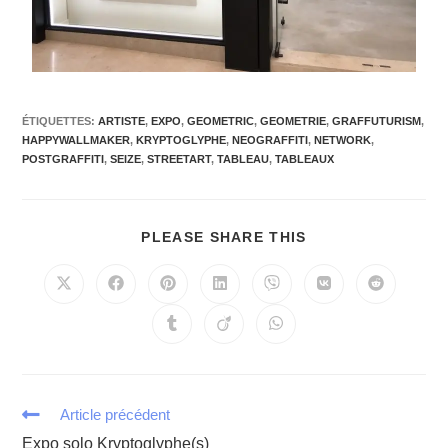
ÉTIQUETTES
:
ARTISTE
,
EXPO
,
GEOMETRIC
,
GEOMETRIE
,
GRAFFUTURISM
,
HAPPYWALLMAKER
,
KRYPTOGLYPHE
,
NEOGRAFFITI
,
NETWORK
,
POSTGRAFFITI
,
SEIZE
,
STREETART
,
TABLEAU
,
TABLEAUX
PLEASE SHARE THIS
Article précédent
Expo solo Kryptoglyphe(s)